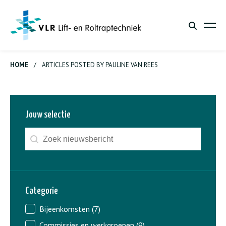
HOME
/
ARTICLES POSTED BY PAULINE VAN REES
Jouw selectie
Zoeken - nieuws
Search content
Categorie
Nieuws - categorie
Bijeenkomsten
(7)
Commissies en werkgroepen
(9)