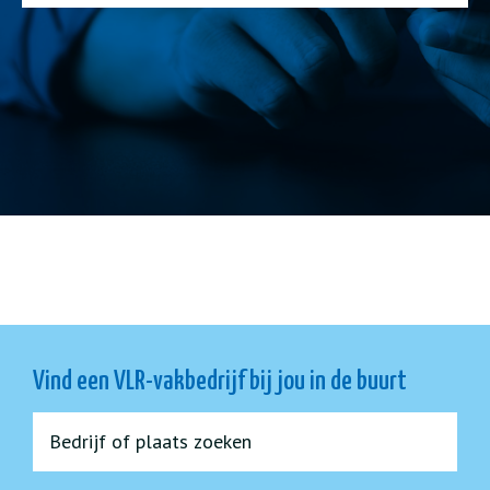
Vind een VLR-vakbedrijf bij jou in de buurt