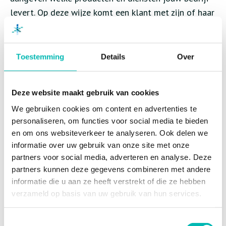
levert. Op deze wijze komt een klant met zijn of haar
vraag bij de juiste partij uit. Daarnaast organiseert
de branche diverse interessante kennissessies waar
we, in samenspraak met de leden, een onderwerp
Toestemming
Details
Over
vastpakken en een expert uitnodigen. Tijdens de
Algemene Ledenvergaderingen praten we je vanuit
Deze website maakt gebruik van cookies
de branche bij over de laatste ontwikkelingen en
We gebruiken cookies om content en advertenties te
bieden we een mooi netwerk aan van collega-
personaliseren, om functies voor social media te bieden
ondernemers. Deze sessies zijn exclusief voor VLR-
en om ons websiteverkeer te analyseren. Ook delen we
leden.
informatie over uw gebruik van onze site met onze
partners voor social media, adverteren en analyse. Deze
Levering onderdelen en diensten
partners kunnen deze gegevens combineren met andere
informatie die u aan ze heeft verstrekt of die ze hebben
verzameld op basis van uw gebruik van hun services.
Alle liftbedrijven die bij VLR zijn aangesloten,
leveren hun onderdelen onderling en aan derden. Dat
Toestemmingsselectie
wil zeggen dat alle liftbedrijven alle onderdelen