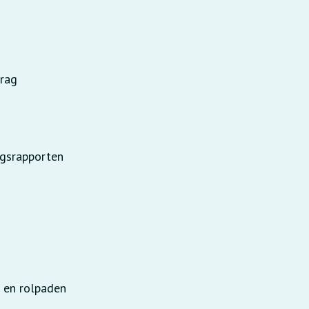
s
drag
ngsrapporten
n en rolpaden