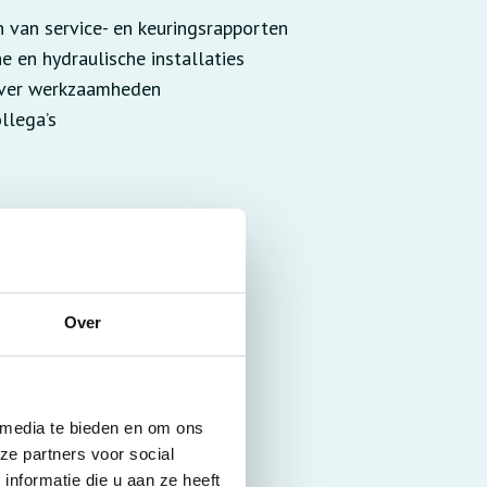
n van service- en keuringsrapporten
e en hydraulische installaties
over werkzaamheden
llega’s
klant en de locatie)
ren
eet nooit waar je terechtkomt)
Over
len)
 media te bieden en om ons
schillende partijen
ze partners voor social
nformatie die u aan ze heeft