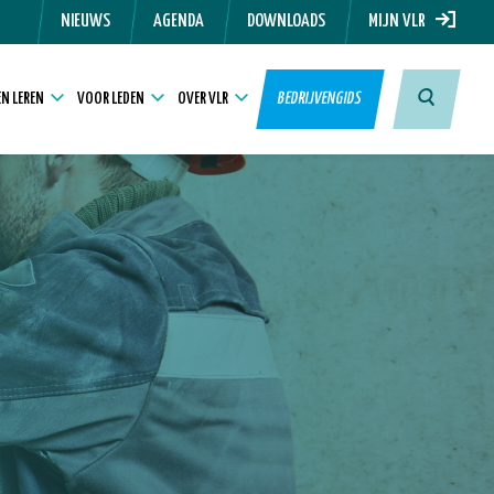
NIEUWS
AGENDA
DOWNLOADS
MIJN VLR
N LEREN
VOOR LEDEN
OVER VLR
BEDRIJVENGIDS