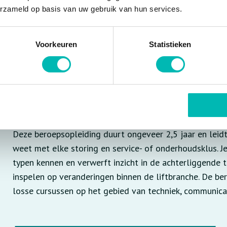
Opleiding
erzameld op basis van uw gebruik van hun services.
Ben je geïnteresseerd in dit vak? Zorg dan dat je mini
Voorkeuren
Statistieken
richting van elektrotechniek, autotechniek of werktuig
liftmonteursopleiding volgen op het ROVC. Je kunt hier 
vanuit een algemene opleiding bij te scholen, maar je
Servicemonteur Lifttechniek volgen.
Deze beroepsopleiding duurt ongeveer 2,5 jaar en leidt
weet met elke storing en service- of onderhoudsklus. J
typen kennen en verwerft inzicht in de achterliggende t
inspelen op veranderingen binnen de liftbranche. De be
losse cursussen op het gebied van techniek, communicat