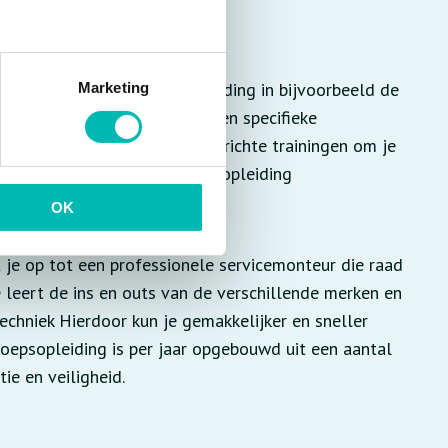
maal een technische mbo-opleiding in bijvoorbeeld de
Marketing
bouwkunde volgt. Ook kun je een specifieke
terecht voor losse, praktijkgerichte trainingen om je
 kunt ook de complete beroepsopleiding
OK
 je op tot een professionele servicemonteur die raad
e leert de ins en outs van de verschillende merken en
echniek Hierdoor kun je gemakkelijker en sneller
roepsopleiding is per jaar opgebouwd uit een aantal
ie en veiligheid.