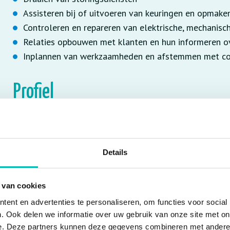
Assisteren bij of uitvoeren van keuringen en opmake
Controleren en repareren van elektrische, mechanisch
Relaties opbouwen met klanten en hun informeren 
Inplannen van werkzaamheden en afstemmen met co
Profiel
Flexibel (je kunt je aanpassen aan de wensen van de 
Probleemoplossend en kwalitatief goed werk afleve
Je houdt van een uitdaging (elke dag is anders, je w
Details
Je bent geïnteresseerd in de techniek
Je hebt geen hoogtevrees
 van cookies
Stressbestendig (jij bent in staat om deadlines te ha
ent en advertenties te personaliseren, om functies voor social
Je bent communicatief vaardig en schakelt tussen ver
. Ook delen we informatie over uw gebruik van onze site met on
e. Deze partners kunnen deze gegevens combineren met andere i