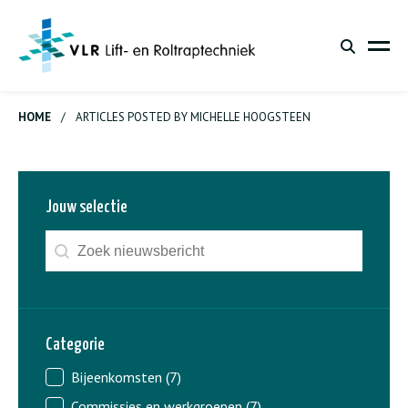
HOME
/
ARTICLES POSTED BY MICHELLE HOOGSTEEN
Jouw selectie
Zoeken - nieuws
Search content
Categorie
Nieuws - categorie
Bijeenkomsten
(7)
Commissies en werkgroepen
(7)