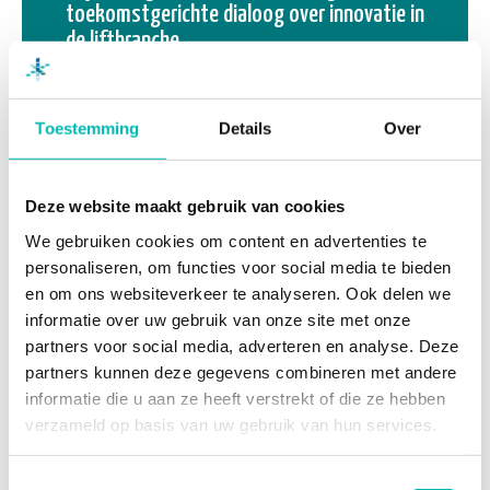
toekomstgerichte dialoog over innovatie in
de liftbranche
Toestemming
Details
Over
Deze website maakt gebruik van cookies
We gebruiken cookies om content en advertenties te
personaliseren, om functies voor social media te bieden
en om ons websiteverkeer te analyseren. Ook delen we
informatie over uw gebruik van onze site met onze
partners voor social media, adverteren en analyse. Deze
partners kunnen deze gegevens combineren met andere
19 MRT 2025
informatie die u aan ze heeft verstrekt of die ze hebben
verzameld op basis van uw gebruik van hun services.
FME Digitaliseringsevenement: Realiseer
meer productiviteit binnen jouw bedrijf
Toestemmingsselectie