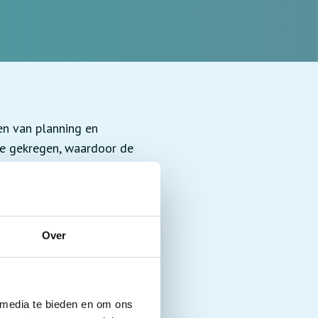
en van planning en
ace gekregen, waardoor de
dek het zelf!
Over
n vertegenwoordigt. ELA
lle wetgeving is Europees
 niveau plaats. De
 media te bieden en om ons
en.