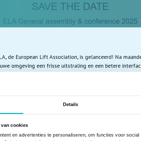
A, de European Lift Association, is gelanceerd! Na maand
euwe omgeving een frisse uitstraling en een betere interf
r is geworden. Neem een kijkje op de nieuwe website en ont
Details
lorganisatie die de lift-, roltrap- en loopbandvereniginge
ordiger voor de fabrikanten van onderdelen wereldwijd. A
 van cookies
hartiging en herzieningen vinden daarom ook op Europees
ent en advertenties te personaliseren, om functies voor social
en de nationale verenigingen in hun contacten met overhed