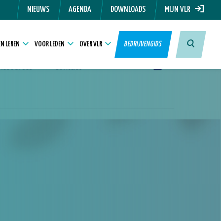
NIEUWS
AGENDA
DOWNLOADS
MIJN VLR
N LEREN
VOOR LEDEN
OVER VLR
BEDRIJVENGIDS