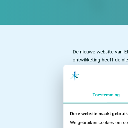
De nieuwe website van EL
ontwikkeling heeft de ni
site gebruiksvriendelijke
Over ELA
Toestemming
VLR is lid van deze koepe
treedt op als vertegenwo
Deze website maakt gebruik
vastgelegd en belangenbe
We gebruiken cookies om cont
vereniging helpt bovendi