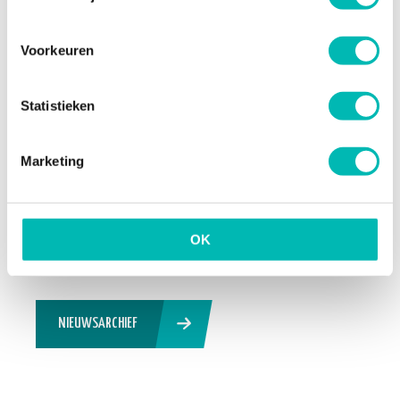
Voorkeuren
Orona neemt UP over en
versterkt positie in
Nederlandse liftenmarkt
Statistieken
13 JULI 2026
Marketing
Update Digitaal Logboek
13 JULI 2026
OK
NIEUWSARCHIEF