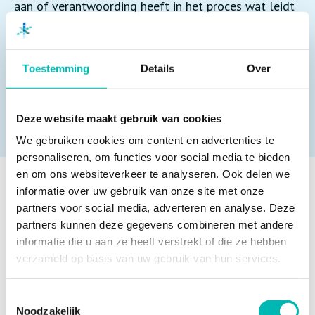
aan of verantwoording heeft in het proces wat leidt
tot verantwoord werken voor en door technici in
liftschachten en liftputten.
Toestemming
Details
Over
RAADPLEEG HIER DE PUBLICATIE
Deze website maakt gebruik van cookies
We gebruiken cookies om content en advertenties te
personaliseren, om functies voor social media te bieden
en om ons websiteverkeer te analyseren. Ook delen we
informatie over uw gebruik van onze site met onze
Meer nieuws
partners voor social media, adverteren en analyse. Deze
partners kunnen deze gegevens combineren met andere
informatie die u aan ze heeft verstrekt of die ze hebben
verzameld op basis van uw gebruik van hun services.
Waarom liften bij extreme
hitte tijdelijk stilvallen
Toestemmingsselectie
6 AUGUSTUS 2026
Noodzakelijk