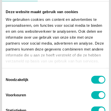
Meer nieuws
Deze website maakt gebruik van cookies
We gebruiken cookies om content en advertenties te
personaliseren, om functies voor social media te bieden
en om ons websiteverkeer te analyseren. Ook delen we
Waarom liften bij extreme
informatie over uw gebruik van onze site met onze
hitte tijdelijk stilvallen
partners voor social media, adverteren en analyse. Deze
6 AUGUSTUS 2026
partners kunnen deze gegevens combineren met andere
informatie die u aan ze heeft verstrekt of die ze hebben
verzameld op basis van uw gebruik van hun services.
Orona neemt UP over en
versterkt positie in
Toestemmingsselectie
Nederlandse liftenmarkt
Noodzakelijk
13 JULI 2026
Voorkeuren
Update Digitaal Logboek
Statistieken