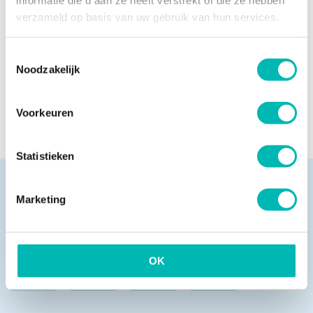
informatie die u aan ze heeft verstrekt of die ze hebben
13 JULI 2026
verzameld op basis van uw gebruik van hun services.
Toestemmingsselectie
Noodzakelijk
NIEUWSARCHIEF
Voorkeuren
Statistieken
Marketing
Pagina delen
OK