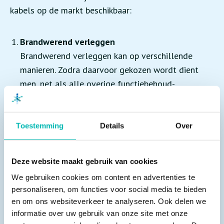
kabels op de markt beschikbaar:
Brandwerend verleggen
Brandwerend verleggen kan op verschillende
manieren. Zodra daarvoor gekozen wordt dient
men, net als alle overige functiebehoud-
oplossingen, te voldoen aan de NPR 2576. Dit is
de richtlijn waar functiebehoud in omschreven is.
Voor brandwerende verlegging moeten de
Toestemming
Details
Over
standaardkabels dusdanig beschermd zijn dat ze
tijdens een brand niet warmer worden dan 70°C. In
Deze website maakt gebruik van cookies
nieuwbouw moet er dus in een vroegtijdig stadium
We gebruiken cookies om content en advertenties te
goed overleg plaatsvinden met een bouwkundig
personaliseren, om functies voor social media te bieden
aannemer om te voldoen aan de eisen voor
en om ons websiteverkeer te analyseren. Ook delen we
brandwerende verlegging.
informatie over uw gebruik van onze site met onze
Sprinkler