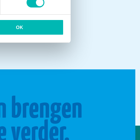
OK
n brengen
e verder.