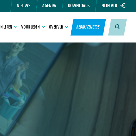
NIEUWS
AGENDA
DOWNLOADS
MIJN VLR
N LEREN
VOOR LEDEN
OVER VLR
BEDRIJVENGIDS