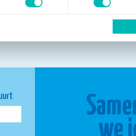
buurt
Same
we j