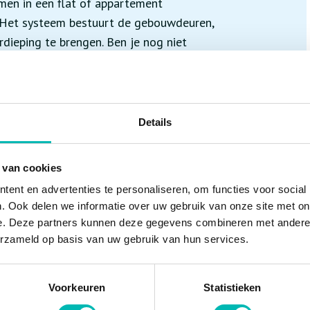
emen in een flat of appartement
 Het systeem bestuurt de gebouwdeuren,
rdieping te brengen. Ben je nog niet
lid de sleutel vergeten? Dan kun je de
ping sturen en de deuren automatisch
Details
xibiliteit voor zowel de gebruiker als
eem relevante informatie door over het
 van cookies
systeem, waardoor deze snel ter plaatse
ent en advertenties te personaliseren, om functies voor social
. Ook delen we informatie over uw gebruik van onze site met on
e. Deze partners kunnen deze gegevens combineren met andere i
erzameld op basis van uw gebruik van hun services.
 optimaliseren van het gebruiksgemak van
k? Ga dan naar
www.vlr.nl/werken-en-leren
.
Voorkeuren
Statistieken