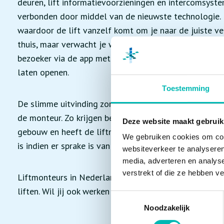
deuren, lift informatievoorzieningen en intercomsyst
verbonden door middel van de nieuwste technologie.
waardoor de lift vanzelf komt om je naar de juiste ve
thuis, maar verwacht je wel bezoek? Of is een familie
bezoeker via de app met de lift naar de juiste verdie
laten openen.
Toestemming
De slimme uitvinding zorgt voor een hoop gemak en fle
de monteur. Zo krijgen bewoners via het digitale syst
Deze website maakt gebruik
gebouw en heeft de liftmonteur direct inzicht in het 
We gebruiken cookies om cont
is indien er sprake is van een storing.
websiteverkeer te analyseren
media, adverteren en analys
verstrekt of die ze hebben v
Liftmonteurs in Nederland zijn continu bezig met het
liften. Wil jij ook werken in de lift- en roltraptechnie
Toestemmingsselectie
Noodzakelijk