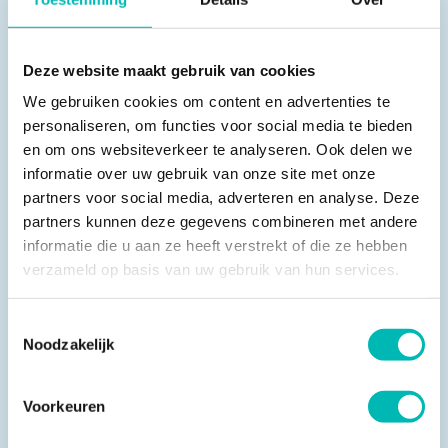
bedrijfsstrategie, zeker wanneer een krappe
arbeidsmarkt zich in een periode als deze
uitzonderlijk sterk doet gelden. Het is dan ook
Deze website maakt gebruik van cookies
daarom dat ik tot slot graag iedereen van harte
We gebruiken cookies om content en advertenties te
uitnodig om hiertoe een krachtmeting te doen en
personaliseren, om functies voor social media te bieden
en om ons websiteverkeer te analyseren. Ook delen we
voor je bedrijfsversterking de samenwerking te
informatie over uw gebruik van onze site met onze
zoeken met VLR en FME. Klik op de button in de
partners voor social media, adverteren en analyse. Deze
berichtgeving in deze nieuwsbrief, die je naar de scan
partners kunnen deze gegevens combineren met andere
leidt.
informatie die u aan ze heeft verstrekt of die ze hebben
verzameld op basis van uw gebruik van hun services.
Ik wens je een mooie zomer toe.
Toestemmingsselectie
Noodzakelijk
Kees van der Sluijs
Voorkeuren
Directeur VLR