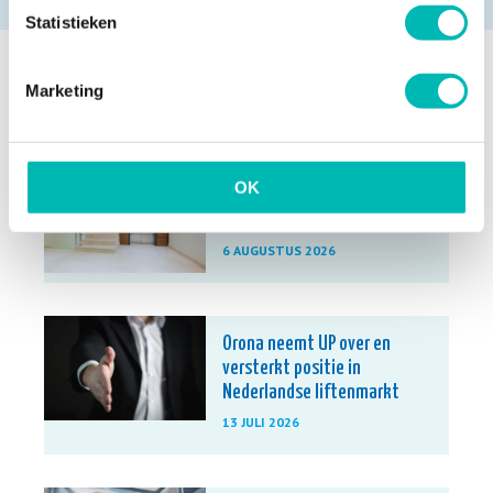
Statistieken
Marketing
Meer nieuws
OK
Waarom liften bij extreme
hitte tijdelijk stilvallen
6 AUGUSTUS 2026
Orona neemt UP over en
versterkt positie in
Nederlandse liftenmarkt
13 JULI 2026