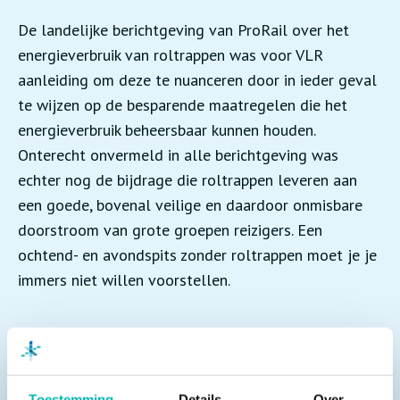
De landelijke berichtgeving van ProRail over het
energieverbruik van roltrappen was voor VLR
aanleiding om deze te nuanceren door in ieder geval
te wijzen op de besparende maatregelen die het
energieverbruik beheersbaar kunnen houden.
Onterecht onvermeld in alle berichtgeving was
echter nog de bijdrage die roltrappen leveren aan
een goede, bovenal veilige en daardoor onmisbare
doorstroom van grote groepen reizigers. Een
ochtend- en avondspits zonder roltrappen moet je je
immers niet willen voorstellen.
In sterk veranderende tijden komt het aan op sterk
werkgeverschap. Aantrekkelijk zijn als werkgever
dient een onmisbaar deel uit te maken van de
Toestemming
Details
Over