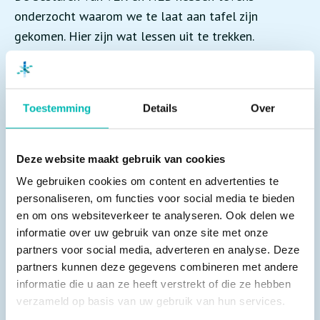
onderzocht waarom we te laat aan tafel zijn
gekomen. Hier zijn wat lessen uit te trekken.
Natuurlijk hebben mensen uit de branche hier en daar
wel een zegje mogen doen, maar nooit formeel
namens de brancheorganisaties. Daarnaast is voor
Toestemming
Details
Over
BZK vaak ook niet duidelijk wie nu de branche
vertegenwoordigen. Soms heeft het er de schijn van
dat een keuringsinstelling de hele branche
Deze website maakt gebruik van cookies
vertegenwoordigd, wat uiteraard niet het geval is. En
We gebruiken cookies om content en advertenties te
medewerkers van VLR- (of NLB-)lidbedrijven die
personaliseren, om functies voor social media te bieden
geconsulteerd zijn, zijn soms ook onvoldoende
en om ons websiteverkeer te analyseren. Ook delen we
informatie over uw gebruik van onze site met onze
duidelijk namens wie zij hun adviezen geven. Voor
partners voor social media, adverteren en analyse. Deze
VLR is dit een reden om duidelijk aan te geven bij
partners kunnen deze gegevens combineren met andere
BZK wie wij vertegenwoordigen. Tevens wil VLR de
informatie die u aan ze heeft verstrekt of die ze hebben
oproep doen om helder te maken namens wie je aan
verzameld op basis van uw gebruik van hun services.
tafel zit en bij voorkeur in overleg met VLR de