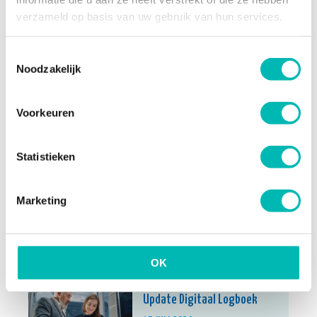
verzameld op basis van uw gebruik van hun services.
Meer nieuws
Toestemmingsselectie
Noodzakelijk
Waarom liften bij extreme
hitte tijdelijk stilvallen
Voorkeuren
6 AUGUSTUS 2026
Statistieken
Orona neemt UP over en
Marketing
versterkt positie in
Nederlandse liftenmarkt
13 JULI 2026
OK
Update Digitaal Logboek