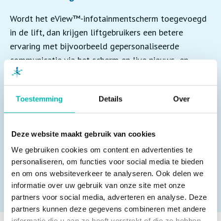
Wordt het eView™-infotainmentscherm toegevoegd
in de lift, dan krijgen liftgebruikers een betere
ervaring met bijvoorbeeld gepersonaliseerde
communicatie via het scherm en live nieuws- en
weerberichten. Bovendien wordt een kwalitatieve
rechtstreekse videoverbinding tot stand gebracht
Toestemming
Details
Over
met een OtisLine®-operator die passagiers
geruststelt wanneer de lift vastzit.
Deze website maakt gebruik van cookies
Dus wat wordt de volgende stap voor jouw lift? Ga
We gebruiken cookies om content en advertenties te
naar de
website van Otis
voor meer informatie over
personaliseren, om functies voor social media te bieden
Otis ONE™ of neem contact op via
en om ons websiteverkeer te analyseren. Ook delen we
informatie over uw gebruik van onze site met onze
informatie@otis.com
of 088 – 750 06 00.
partners voor social media, adverteren en analyse. Deze
partners kunnen deze gegevens combineren met andere
informatie die u aan ze heeft verstrekt of die ze hebben