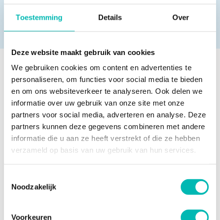
twee afgevaardigden vertegenwoordigd in de
Toestemming
Details
Over
commissie.
Deze website maakt gebruik van cookies
We gebruiken cookies om content en advertenties te
Meer nieuws
personaliseren, om functies voor social media te bieden
en om ons websiteverkeer te analyseren. Ook delen we
informatie over uw gebruik van onze site met onze
partners voor social media, adverteren en analyse. Deze
Waarom liften bij extreme
partners kunnen deze gegevens combineren met andere
hitte tijdelijk stilvallen
informatie die u aan ze heeft verstrekt of die ze hebben
6 AUGUSTUS 2026
verzameld op basis van uw gebruik van hun services.
Toestemmingsselectie
Noodzakelijk
Orona neemt UP over en
versterkt positie in
Nederlandse liftenmarkt
Voorkeuren