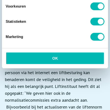
wat ook de monteurs meer ruimte zal bieden. En dat
Voorkeuren
is goed want zij geven aan een toenemende werkdruk
te ervaren. We verwachten steeds meer van ze,
Statistieken
terwijl we zo afhankelijk van ze zijn. Hoe moet het
namelijk met de veiligheid als we geen monteurs
Marketing
meer hebben? Met de inzet van nieuwe technologie
kan er meer tijd vrijkomen voor monteurs en houden
we dit mooie beroep aantrekkelijk.” Tegelijkertijd
wordt cybersecurity volgens Van Lindenberg steeds
OK
belangrijker. Op het moment dat een onbevoegd
persoon via het internet een liftbesturing kan
benaderen komt de veiligheid in het geding. Dit ziet
hij als een belangrijk punt. Liftinstituut heeft dit al
opgepakt: “We geven hier ook in de
normalisatiecommissies extra aandacht aan.
Bijvoorbeeld bij het actualiseren van de liftennorm