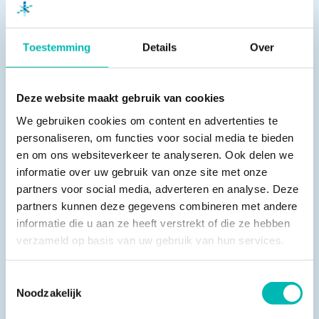
waardoor je goed met elkaar kunt optrekken.
Daarnaast hebben Liftinstituut, VLR en NLB een
gezamenlijke klant. Dit zijn onder andere de
Toestemming
Details
Over
vastgoedbeleggers, de woningcorporaties en de
VVE’s. De klant van de klant is de liftgebruiker, waar
Deze website maakt gebruik van cookies
we het met z’n allen voor doen. Ik zie daarom in de
We gebruiken cookies om content en advertenties te
toekomst die samenwerking met VLR positief in.”
personaliseren, om functies voor social media te bieden
en om ons websiteverkeer te analyseren. Ook delen we
Cybersecurity steeds belangrijker
informatie over uw gebruik van onze site met onze
partners voor social media, adverteren en analyse. Deze
partners kunnen deze gegevens combineren met andere
In de toekomst verwacht Van Lindenberg dat het
informatie die u aan ze heeft verstrekt of die ze hebben
onderhoud van liften en roltrappen met verzamelde
verzameld op basis van uw gebruik van hun services.
data geoptimaliseerd zal worden en dat
cybersecurity daar een grote rol in gaat spelen: “Big
Toestemmingsselectie
data wordt steeds belangrijker in deze branche. Deze
Noodzakelijk
technologie gaat ruimte bieden voor efficiency, iets