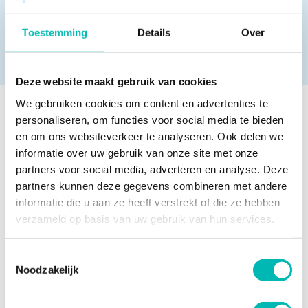
voor de bijeenkomst ontvangen. Heb je als lid niks
ontvangen, maar ben je wel geïnteresseerd in
Toestemming
Details
Over
deelname? Stuur dan een mailtje naar
info@vlr.nl
.
Deze website maakt gebruik van cookies
We gebruiken cookies om content en advertenties te
personaliseren, om functies voor social media te bieden
Meer nieuws
en om ons websiteverkeer te analyseren. Ook delen we
informatie over uw gebruik van onze site met onze
partners voor social media, adverteren en analyse. Deze
partners kunnen deze gegevens combineren met andere
Waarom liften bij extreme
informatie die u aan ze heeft verstrekt of die ze hebben
hitte tijdelijk stilvallen
verzameld op basis van uw gebruik van hun services.
6 AUGUSTUS 2026
Toestemmingsselectie
Noodzakelijk
Orona neemt UP over en
versterkt positie in