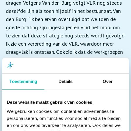
dragen. Volgens Van den Burg volgt VLR nog steeds
dezelfde lijn als toen hij zelf in het bestuur zat. Van
den Burg: “Ik ben ervan overtuigd dat we toen de
goede richting zijn ingeslagen en vind het mooi om
te zien dat deze strategie nog steeds wordt gevolgd.
Ik zie een verbreding van de VLR, waardoor meer
draagvlak is ontstaan. Ook zie ik dat de werkgroepen
en commissies nog steeds actief zijn; daar zit voor
mij de kern van VLR. Allesomvattend ben ik van
mening dat VLR nu meer bestaansrecht heeft”.
Toestemming
Details
Over
Van elkaar leren om elkaar verder te
Deze website maakt gebruik van cookies
brengen
We gebruiken cookies om content en advertenties te
personaliseren, om functies voor social media te bieden
De toegevoegde waarde van VLR zit hem voor Van
en om ons websiteverkeer te analyseren. Ook delen we
den Burg voornamelijk in de normontwikkeling en