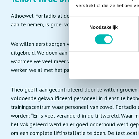
verstrekt of die ze hebben v
Alhoewel Fortadio al de mogelijkheden heeft gehad
Toestemmingsselectie
aan te nemen, is groei volgens Theo geen doel op zich.
Noodzakelijk
We willen eerst zorgen voor stabiliteit in het automa
uitgebreid. We doen aan slimme modernisering en heb
waarmee we veel meer willen digitaliseren en hierin oo
werken we al met het pakket en moet alleen het digi
Theo geeft aan gecontroleerd door te willen groeien
voldoende gekwalificeerd personeel in dienst te hebb
trainingscentrum waar personeel van zowel Fortadio a
worden: “Er is veel veranderd in de liftwereld. Waar 
het vak geleerd werd en er goed onderhoud werd gepl
om een complete liftinstallatie te doen. De testlocatie