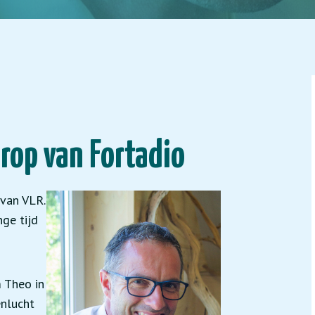
rop van Fortadio
 van VLR.
nge tijd
 Theo in
enlucht