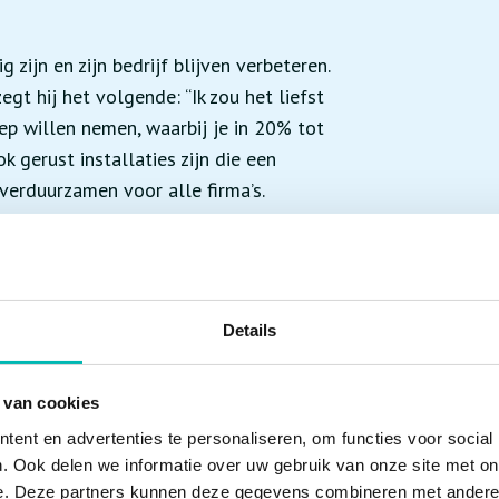
 zijn en zijn bedrijf blijven verbeteren.
egt hij het volgende: “Ik zou het liefst
ep willen nemen, waarbij je in 20% tot
 gerust installaties zijn die een
n verduurzamen voor alle firma’s.
aannemer ingezet om het probleem op te
 met de onderhoudspartij om de
wordt nu steeds vaker bij ons
Details
rationeel en er wordt nu gewerkt aan een
 zit erin dat we geen liften in onderhoud
 van cookies
.”
ent en advertenties te personaliseren, om functies voor social
. Ook delen we informatie over uw gebruik van onze site met on
e. Deze partners kunnen deze gegevens combineren met andere i