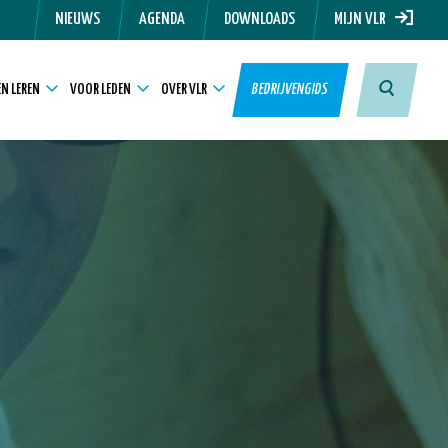
NIEUWS
AGENDA
DOWNLOADS
MIJN VLR
N LEREN
VOOR LEDEN
OVER VLR
BEDRIJVENGIDS