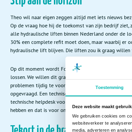
Stip aan de horizon
Theo wil naar eigen zeggen altijd met iets nieuws bezig
Op de vraag hoe hij de toekomst van zijn bedrijf ziet, z
alle hydraulische liften binnen Nederland onder de lo
30% een complete refit moet doen, maar waarbij er ook
hydraulische lift blijven. Die liften zou ik graag wille
Op dit moment wordt Fortadio nog te veel als onder
lossen. We willen dit graag omdraaien en meedenken
problemen tijdig te voorkomen. Onafhankelijk advies 
Toestemming
opgevraagd. Een technisch trainingscentrum is al ope
technische helpdesk voor troubleshooters. Onze kracht
Deze website maakt gebruik
hebben en dat is voor ons een bewuste keuze geweest
We gebruiken cookies om cont
websiteverkeer te analyseren
Tekort in de branche
media, adverteren en analys