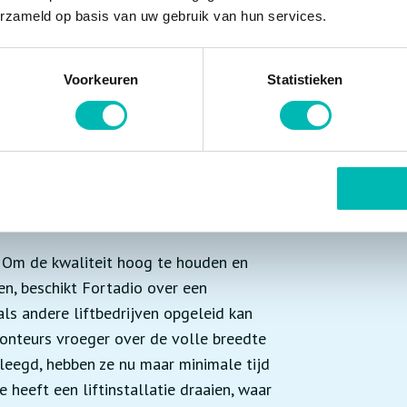
erzameld op basis van uw gebruik van hun services.
 om groter te worden en meer mensen
 ”
Voorkeuren
Statistieken
tiseringsproces, voordat er wordt
ben ook een ERP-pakket opgezet,
k de liftinstallaties zetten. Inmiddels
tale planbord nog toegevoegd worden.”
. Om de kwaliteit hoog te houden en
en, beschikt Fortadio over een
ls andere liftbedrijven opgeleid kan
monteurs vroeger over de volle breedte
eegd, hebben ze nu maar minimale tijd
 heeft een liftinstallatie draaien, waar