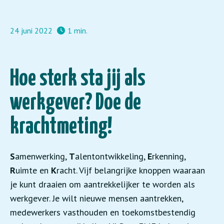
24 juni 2022
1 min.
Hoe sterk sta jij als
werkgever? Doe de
krachtmeting!
S
amenwerking,
T
alentontwikkeling,
E
rkenning,
R
uimte en
K
racht. Vijf belangrijke knoppen waaraan
je kunt draaien om aantrekkelijker te worden als
werkgever. Je wilt nieuwe mensen aantrekken,
medewerkers vasthouden en toekomstbestendig