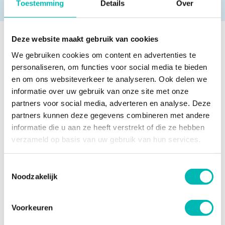
Toestemming
Details
Over
Deze website maakt gebruik van cookies
Meer nieuws
We gebruiken cookies om content en advertenties te
personaliseren, om functies voor social media te bieden
en om ons websiteverkeer te analyseren. Ook delen we
informatie over uw gebruik van onze site met onze
Waarom liften bij extreme
partners voor social media, adverteren en analyse. Deze
hitte tijdelijk stilvallen
partners kunnen deze gegevens combineren met andere
6 AUGUSTUS 2026
informatie die u aan ze heeft verstrekt of die ze hebben
verzameld op basis van uw gebruik van hun services.
Orona neemt UP over en
Toestemmingsselectie
versterkt positie in
Noodzakelijk
Nederlandse liftenmarkt
13 JULI 2026
Voorkeuren