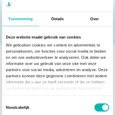
maatschappij. “Ook zullen we ons nog veel meer
moeten profileren als het kennisplatform voor de
gehele branche”, aldus Harold Bussing.
Toestemming
Details
Over
Deze website maakt gebruik van cookies
We gebruiken cookies om content en advertenties te
personaliseren, om functies voor social media te bieden
en om ons websiteverkeer te analyseren. Ook delen we
Meer nieuws
informatie over uw gebruik van onze site met onze
partners voor social media, adverteren en analyse. Deze
partners kunnen deze gegevens combineren met andere
informatie die u aan ze heeft verstrekt of die ze hebben
Waarom liften bij extreme
verzameld op basis van uw gebruik van hun services.
hitte tijdelijk stilvallen
6 AUGUSTUS 2026
Toestemmingsselectie
Noodzakelijk