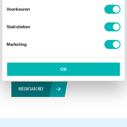
Orona neemt UP over en
Voorkeuren
versterkt positie in
Nederlandse liftenmarkt
13 JULI 2026
Statistieken
Marketing
Update Digitaal Logboek
13 JULI 2026
OK
NIEUWSARCHIEF