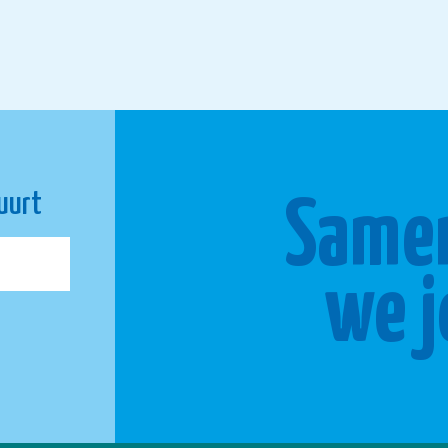
buurt
Same
we j