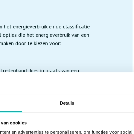
 het energieverbruik en de classificatie
 opties die het energieverbruik van een
r maken door te kiezen voor:
tredenband; kies in plaats van een
l-continu in bedrijf. Een start/stop
rkeersaanbod is. Het telkens opstarten
 veel energie, waardoor het aanhouden van
Details
r is;
en roltrap worden afgeremd. Deze energie
 van cookies
ergie omzet in stroom, aan het
ent en advertenties te personaliseren, om functies voor social