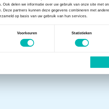
en die alleen neerwaarts worden gebruikt,
. Ook delen we informatie over uw gebruik van onze site met on
e. Deze partners kunnen deze gegevens combineren met andere i
opgaande richting worden ingezet (dit is
erzameld op basis van uw gebruik van hun services.
Voorkeuren
Statistieken
ogelijkheden voor energiebesparende
(service)monteurs hebben specifieke
 plekke en bieden onderhoudscontracten
t. We verwijzen je graag door naar een
EN en vervolgens op Roltrappen.