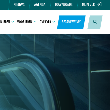
NIEUWS
AGENDA
DOWNLOADS
MIJN VLR
N LEREN
VOOR LEDEN
OVER VLR
BEDRIJVENGIDS