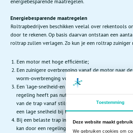
energiebesparende maatregelen.
Energiebesparende maatregelen
Roltrapbedrijven beschikken veelal over rekentools om
door te rekenen. Op basis daarvan ontstaan een aantal
roltrap zullen verlagen. Zo kun je een roltrap zuinige
Een motor met hoge efficiëntie;
Een zuinigere overbrenging vanaf de motor naar de 
worm-overbrenging voor bijvoorbeeld planetair;
Een ‘lage-snelheid-en stop’-regeling in plaats van vo
regeling heeft pas nut indien er langdurig geen ve
van de trap vanaf stilstand kost namelijk relatief
Toestemming
een lage snelheid bij tijdelijk geen verkeer duurzame
Bij een belaste trap in neergaande richting moet e
Deze website maakt gebruik
kan door een regeling met terugvoeding, die remen
We gebruiken cookies om cont