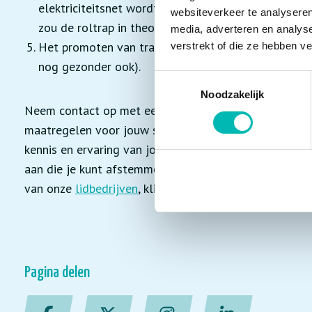
elektriciteitsnet wordt teruggeleverd. Bij roltrapp
websiteverkeer te analyseren
zou de roltrap in theorie energie kunnen opleveren;
media, adverteren en analys
Het promoten van trapgebruik bij roltrappen die in 
verstrekt of die ze hebben v
nog gezonder ook).
Toestemmingsselectie
Noodzakelijk
Neem contact op met een onderhoudsbedrijf om de m
maatregelen voor jouw situatie te inventariseren. De 
kennis en ervaring van jouw installatie, zijn snel ter
aan die je kunt afstemmen op jouw behoefte en budge
van onze
lidbedrijven
, klik op PRODUCTEN EN DIENST
Pagina delen