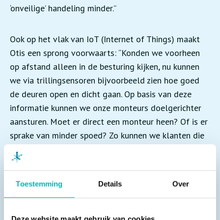
‘onveilige’ handeling minder.”
Ook op het vlak van IoT (Internet of Things) maakt
Otis een sprong voorwaarts: “Konden we voorheen
op afstand alleen in de besturing kijken, nu kunnen
we via trillingsensoren bijvoorbeeld zien hoe goed
de deuren open en dicht gaan. Op basis van deze
informatie kunnen we onze monteurs doelgerichter
aansturen. Moet er direct een monteur heen? Of is er
sprake van minder spoed? Zo kunnen we klanten die
met spoed op ons zitten te wachten, sneller van
dienst zijn.”
Toestemming
Details
Over
Positieve liftbeleving
De Gen360 is beschikbaar met tal van extra’s die een
Deze website maakt gebruik van cookies