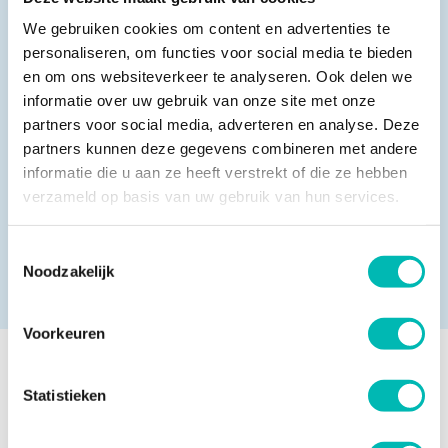
positieve beleving in de lift bevorderen. “Met eCall
We gebruiken cookies om content en advertenties te
kun je de lift via een app bedienen. Zo kun je de lift
personaliseren, om functies voor social media te bieden
al naar je toehalen als je nog in de parkeergarage
en om ons websiteverkeer te analyseren. Ook delen we
informatie over uw gebruik van onze site met onze
loopt. Verder beschikt de lift over een groter eView-
partners voor social media, adverteren en analyse. Deze
beeldscherm. Kon de gebouwbeheerder hier eerst
partners kunnen deze gegevens combineren met andere
alleen tekst en foto’s laten zien, nu kun je er ook
informatie die u aan ze heeft verstrekt of die ze hebben
video’s tonen.”
verzameld op basis van uw gebruik van hun services.
Meer informatie over de Gen360 is te vinden op:
Toestemmingsselectie
Noodzakelijk
www.otis.com
.
Voorkeuren
Meer nieuws
Statistieken