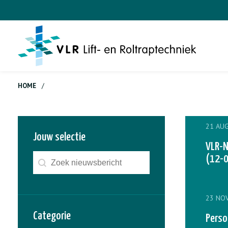
HOME
/
21 AU
Jouw selectie
VLR-N
Zoeken - nieuws
Search content
(12-
23 NO
Categorie
Perso