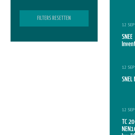
FILTERS RESETTEN
12 SEP
SNEE
Inven
12 SEP
SNEL 
12 SEP
TC 20
NEN10