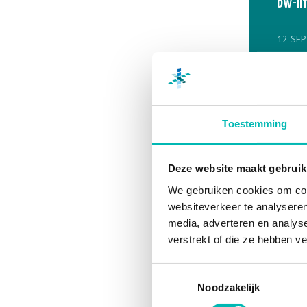
bw-li
12 SEP
TC 19
liften
best
Toestemming
10 SEP
VLR-N
Deze website maakt gebruik
asbe
We gebruiken cookies om cont
mater
websiteverkeer te analyseren
media, adverteren en analys
10 SEP
verstrekt of die ze hebben v
VLR-N
Toestemmingsselectie
(maar
Noodzakelijk