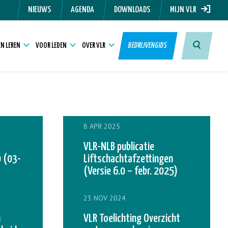
NIEUWS
AGENDA
DOWNLOADS
MIJN VLR
N LEREN
VOOR LEDEN
OVER VLR
BEDRIJVENGIDS
8 APR 2025
VLR-NLB publicatie
 (03-
Liftschachtafzettingen
(Versie 6.0 – febr. 2025)
23 NOV 2024
n
VLR Toelichting Overzicht