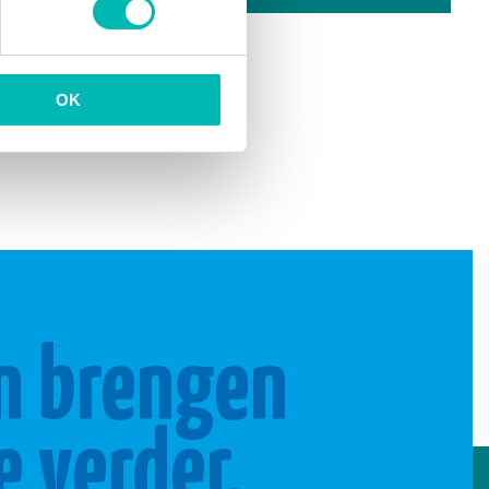
ende »
OK
n brengen
e verder.