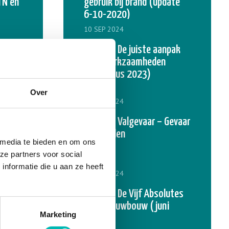
TN en
gebruik bij brand (update
6-10-2020)
10 SEP 2024
de
VLR-NLB De juiste aanpak
iding
bij tilwerkzaamheden
d en
(augustus 2023)
en
Over
e
10 SEP 2024
n
VLR-NLB Valgevaar – Gevaar
voor vallen
 media te bieden en om ons
5.0 –
ze partners voor social
nformatie die u aan ze heeft
10 SEP 2024
VLR-NLB De Vijf Absolutes
ken
in de nieuwbouw (juni
Marketing
2023)