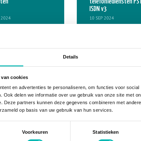
ften
telefoniediensten PS
ISDN v3
 2024
10 SEP 2024
-027d Gebruik van
VLR-NLB Veiligheid in 
 bij brand in
Lifttechniek – Handle
aande gebouwen
voor het veilig, gezon
milieubewust handel
Details
voor werknemers in d
 2024
10 SEP 2024
liftenindustrie
LB Protocol
VLR-NLB Vaste houte
 van cookies
sthoudende
werkvloeren in
ent en advertenties te personaliseren, om functies voor social
ialen (maart 2022)
liftschachten (versie 
. Ook delen we informatie over uw gebruik van onze site met on
april 2026)
e. Deze partners kunnen deze gegevens combineren met andere i
 2024
10 SEP 2024
erzameld op basis van uw gebruik van hun services.
LB Kwartsstof
VLR-NLB Elektrische
t 2024)
veiligheid bij het wer
Voorkeuren
Statistieken
aan liften (NEN3140)