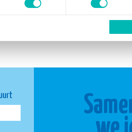
1
2
Volg
buurt
Same
we j