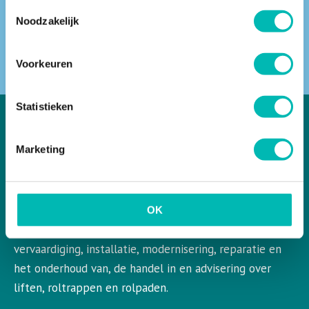
Toestemmingsselectie
Noodzakelijk
ZOEKEN
Voorkeuren
Statistieken
Marketing
VLR in het kort
VLR is de Nederlandse vereniging voor liften en
roltrappen. VLR behartigt de belangen van de gehele
OK
bedrijfstak en aangesloten leden op het gebied van de
vervaardiging, installatie, modernisering, reparatie en
het onderhoud van, de handel in en advisering over
liften, roltrappen en rolpaden.