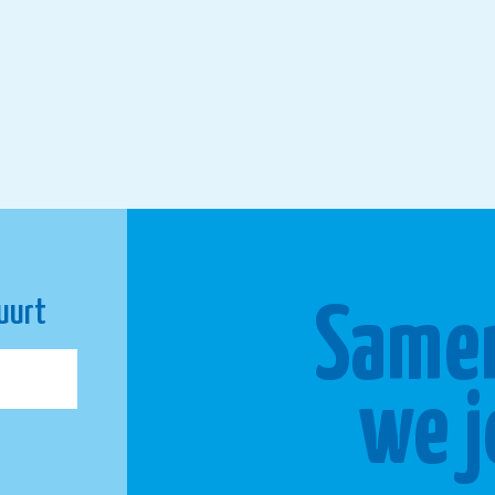
buurt
Same
we j