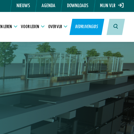
NIEUWS
AGENDA
DOWNLOADS
MIJN VLR
N LEREN
VOOR LEDEN
OVER VLR
BEDRIJVENGIDS