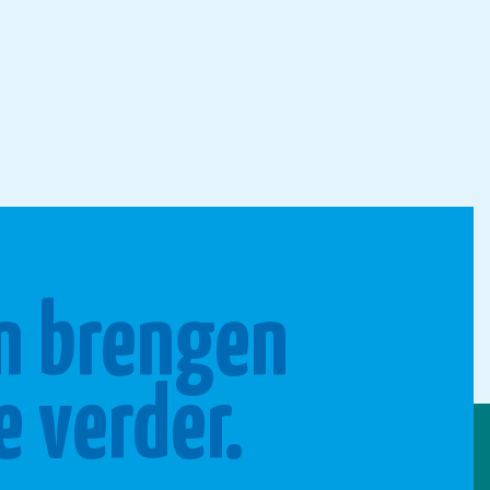
n brengen
e verder.