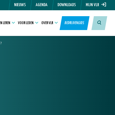
NIEUWS
AGENDA
DOWNLOADS
MIJN VLR
N LEREN
VOOR LEDEN
OVER VLR
BEDRIJVENGIDS
?