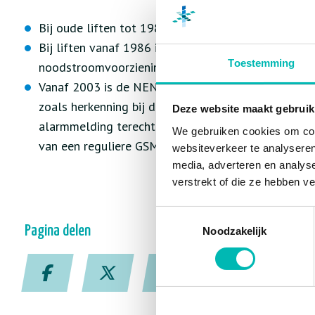
Bij oude liften tot 1986 hoeft er geen spreek-luiste
Bij liften vanaf 1986 is dat wel het geval. In dat 
Toestemming
noodstroomvoorziening zodat de verbinding blijven
Vanaf 2003 is de NEN-EN 81-28 toegepast waarme
zoals herkenning bij de alarmcentrale, een automati
Deze website maakt gebruik
alarmmelding terecht is (zoals geopende deuren). 
We gebruiken cookies om cont
van een reguliere GSM te niet realiseren.
websiteverkeer te analyseren
media, adverteren en analys
verstrekt of die ze hebben v
Toestemmingsselectie
Pagina delen
Noodzakelijk