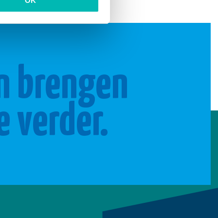
OK
n brengen
e verder.