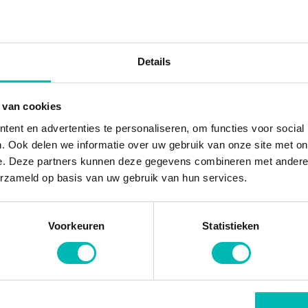
rverbinding aanwezig te zijn;
geval moet deze ook zijn voorzien van een
Details
d werkend is;
e aanvullende eisen worden gesteld
sche 3-daagse test en filtering of de
 van cookies
Met deze aanvullende eisen is toepassing
ent en advertenties te personaliseren, om functies voor social
. Ook delen we informatie over uw gebruik van onze site met on
e. Deze partners kunnen deze gegevens combineren met andere i
erzameld op basis van uw gebruik van hun services.
Voorkeuren
Statistieken