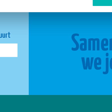
buurt
Same
we j