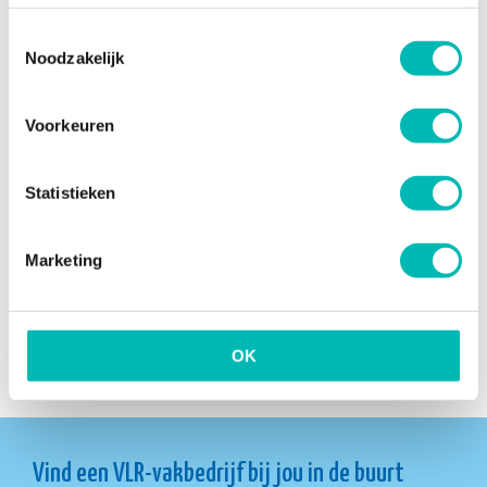
Toestemmingsselectie
NIEUWSARCHIEF
Noodzakelijk
Voorkeuren
Statistieken
Marketing
Pagina delen
OK
Vind een VLR-vakbedrijf bij jou in de buurt