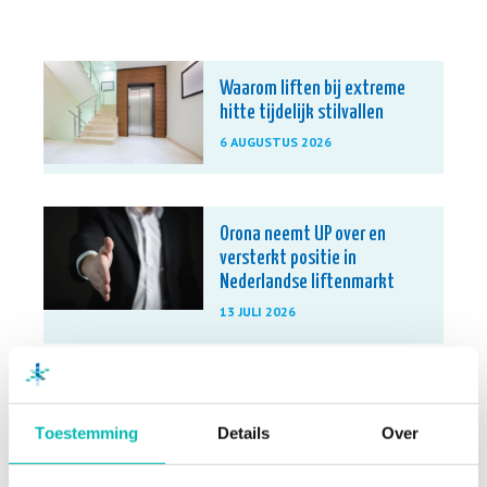
Waarom liften bij extreme
hitte tijdelijk stilvallen
6 AUGUSTUS 2026
Orona neemt UP over en
versterkt positie in
Nederlandse liftenmarkt
13 JULI 2026
Update Digitaal Logboek
Toestemming
Details
Over
13 JULI 2026