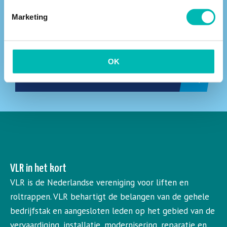
Vind een VLR-vakbedrijf bij jou in de buurt
Marketing
OK
ZOEKEN
VLR in het kort
VLR is de Nederlandse vereniging voor liften en
roltrappen. VLR behartigt de belangen van de gehele
bedrijfstak en aangesloten leden op het gebied van de
vervaardiging, installatie, modernisering, reparatie en