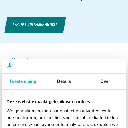
LEES HET VOLLEDIGE ARTIKEL
Meer nieuws
Toestemming
Details
Over
Waarom liften bij extreme
hitte tijdelijk stilvallen
6 AUGUSTUS 2026
Deze website maakt gebruik van cookies
We gebruiken cookies om content en advertenties te
personaliseren, om functies voor social media te bieden
Orona neemt UP over en
en om ons websiteverkeer te analyseren. Ook delen we