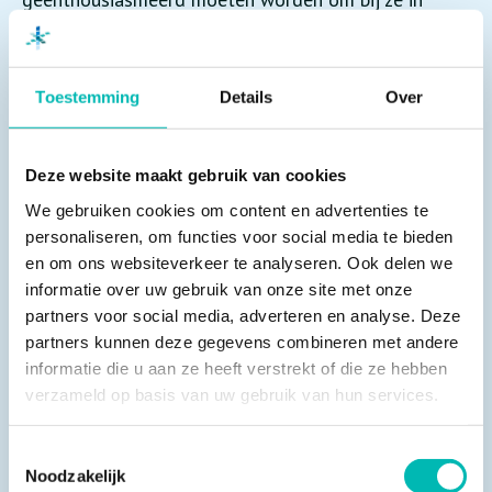
beeld te komen. De werkgroep heeft daarom
gekozen om in gesprek te gaan met creatieve
campagnebureaus om op basis van een concrete
Toestemming
Details
Over
briefing de juiste partij te kiezen. Dit is unaniem
Scheepens geworden. Samen met deze partij gaat de
Deze website maakt gebruik van cookies
werkgroep aan de slag om de opgestelde doelen te
We gebruiken cookies om content en advertenties te
behalen: het verbeteren van de bekendheid en het
personaliseren, om functies voor social media te bieden
imago van het vak, het vergroten van de overweging
en om ons websiteverkeer te analyseren. Ook delen we
om te kiezen voor het vak lift- en roltrapmonteur en
informatie over uw gebruik van onze site met onze
het verhogen van de aanmeldingen voor de
partners voor social media, adverteren en analyse. Deze
vernieuwde liftopleiding op het ROVC.
partners kunnen deze gegevens combineren met andere
informatie die u aan ze heeft verstrekt of die ze hebben
verzameld op basis van uw gebruik van hun services.
In de afgelopen maanden zijn er mooie stappen
gemaakt en heeft de werkgroep tijdens een kitchen
Toestemmingsselectie
review drie campagneconcepten gepresenteerd
Noodzakelijk