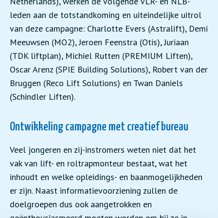
Netherlands), werken de volgende VLR- en NLB-
leden aan de totstandkoming en uiteindelijke uitrol
van deze campagne: Charlotte Evers (Astralift), Demi
Meeuwsen (MO2), Jeroen Feenstra (Otis), Juriaan
(TDK liftplan), Michiel Rutten (PREMIUM Liften),
Oscar Arenz (SPIE Building Solutions), Robert van der
Bruggen (Reco Lift Solutions) en Twan Daniels
(Schindler Liften).
Ontwikkeling campagne met creatief bureau
Veel jongeren en zij-instromers weten niet dat het
vak van lift- en roltrapmonteur bestaat, wat het
inhoudt en welke opleidings- en baanmogelijkheden
er zijn. Naast informatievoorziening zullen de
doelgroepen dus ook aangetrokken en
geënthousiasmeerd moeten worden om bij ze in