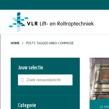
HOME
/
POSTS TAGGED 'ARBO-COMMISSIE'
Jouw selectie
Search content
Zoeken - nieuws
Categorie
18 MR