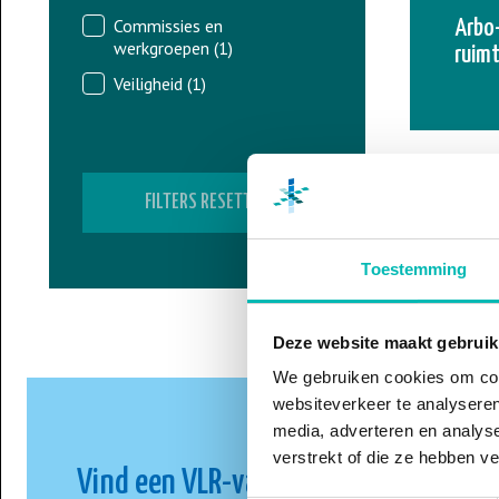
Nieuws - categorie
Commissies en
Arbo-
werkgroepen
(1)
ruimt
Veiligheid
(1)
FILTERS RESETTEN
Toestemming
Deze website maakt gebruik
We gebruiken cookies om cont
websiteverkeer te analyseren
media, adverteren en analys
verstrekt of die ze hebben v
Vind een VLR-vakbedrijf bij jou in de