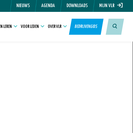
NIEUWS
AGENDA
DOWNLOADS
MIJN VLR
N LEREN
VOOR LEDEN
OVER VLR
BEDRIJVENGIDS