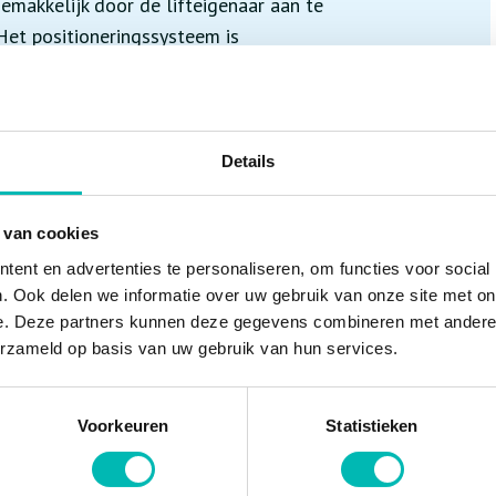
gemakkelijk door de lifteigenaar aan te
Het positioneringssysteem is
amelijk de machinekamer of locatie van de
de bovenkant van de lift. De informatie
angspunt. De navigatie is eenvoudig,
n logisch gerangschikt met taken die
Details
ing in het systeem binnenkomt, kan er op
leverd aan de machinekamer. Zo ben je
 van cookies
ent en advertenties te personaliseren, om functies voor social
. Ook delen we informatie over uw gebruik van onze site met on
en roltrappen? Kijk op
www.vlr.nl/kennis-
e. Deze partners kunnen deze gegevens combineren met andere i
erzameld op basis van uw gebruik van hun services.
Voorkeuren
Statistieken