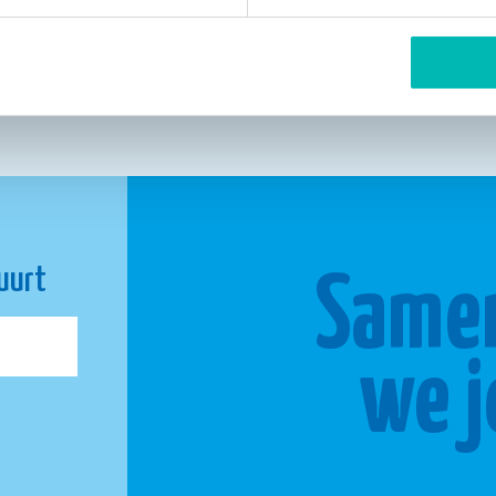
buurt
Same
we j