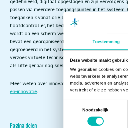
gedefinieerd, digitaal opgeslagen en zijn vervolgens 
passen via meerdere toegangspunten in het systeem. 
toegankelijk vanaf drie locaties in het liftsysteem, n
hoofdcontroller, het bedieningspaneel van de lift en 
wordt op een scherm weergegeven op elk systeemtoeg
bevat een georganiseerde menu-inhoud en is bovendie
Toestemming
gegroepeerd in het systeem staan. Indien er een meld
verzoek virtuele technische ondersteuning worden ge
Deze website maakt gebruik
als lifteigenaar nog sneller geholpen.
We gebruiken cookies om cont
websiteverkeer te analyseren
Meer weten over innovaties op het gebied van liften 
media, adverteren en analys
verstrekt of die ze hebben v
en-innovatie
.
Toestemmingsselectie
Noodzakelijk
Pagina delen