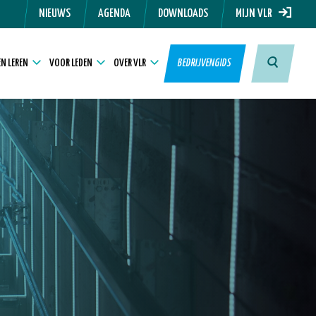
NIEUWS
AGENDA
DOWNLOADS
MIJN VLR
N LEREN
VOOR LEDEN
OVER VLR
BEDRIJVENGIDS