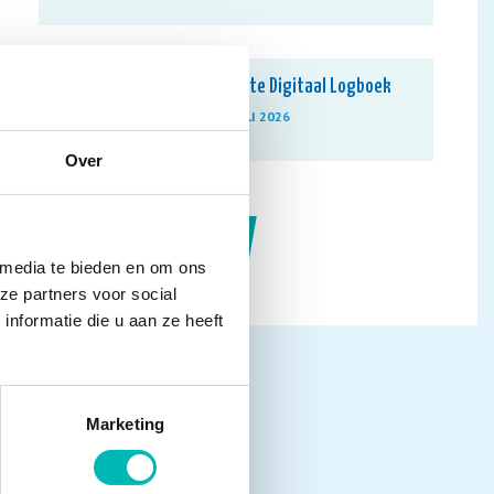
Update Digitaal Logboek
13 JULI 2026
Over
NIEUWSARCHIEF
 media te bieden en om ons
ze partners voor social
nformatie die u aan ze heeft
Marketing