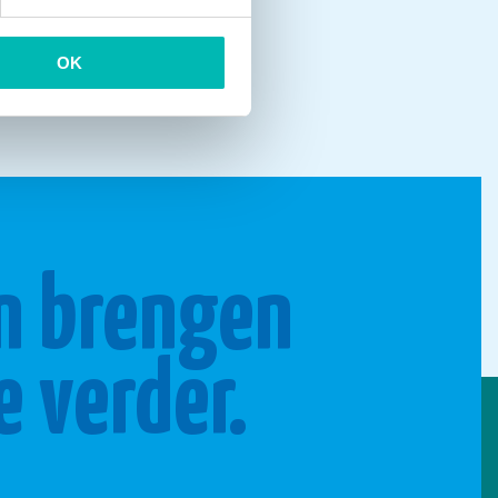
OK
n brengen
e verder.