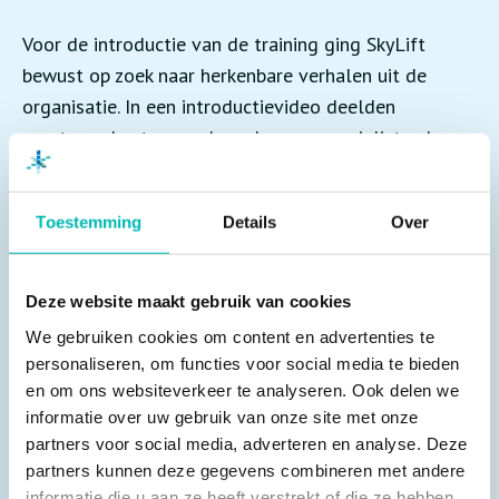
Voor de introductie van de training ging SkyLift
bewust op zoek naar herkenbare verhalen uit de
organisatie. In een introductievideo deelden
monteurs, kantoormedewerkers en specialisten hun
ervaringen: openhartig, helder en zonder schaamte.
Het thema heeft in de interne communicatie extra
Toestemming
Details
Over
aandacht gekregen om collega’s te informeren en te
enthousiasmeren.
Deze website maakt gebruik van cookies
Dat de behoefte groot is, bleek al snel. Binnen een
We gebruiken cookies om content en advertenties te
week na introductie meldde 30% van de
personaliseren, om functies voor social media te bieden
en om ons websiteverkeer te analyseren. Ook delen we
medewerkers zich aan. In de weken daarop steeg dit
informatie over uw gebruik van onze site met onze
aantal verder door. De eerste sessies zijn inmiddels
partners voor social media, adverteren en analyse. Deze
gegeven, gericht op de dispatchafdeling: de collega’s
partners kunnen deze gegevens combineren met andere
die dagelijks te maken krijgen met urgente
informatie die u aan ze heeft verstrekt of die ze hebben