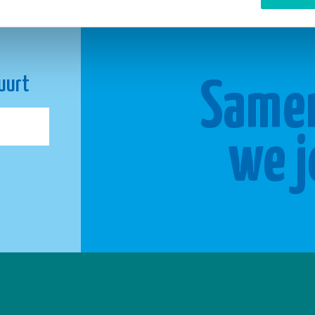
buurt
Same
we j