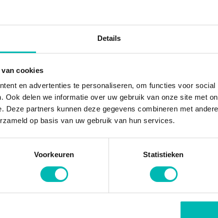
van de Europese arbeidsautoriteit
beidsinspectie in de praktijk veel
 dat de Inspectie SZW als taak zou
Details
ministerie van SZW.
 van cookies
erlands Labour Authority’. Zowel de
ent en advertenties te personaliseren, om functies voor social
t NLA.
. Ook delen we informatie over uw gebruik van onze site met on
e. Deze partners kunnen deze gegevens combineren met andere i
erzameld op basis van uw gebruik van hun services.
Voorkeuren
Statistieken