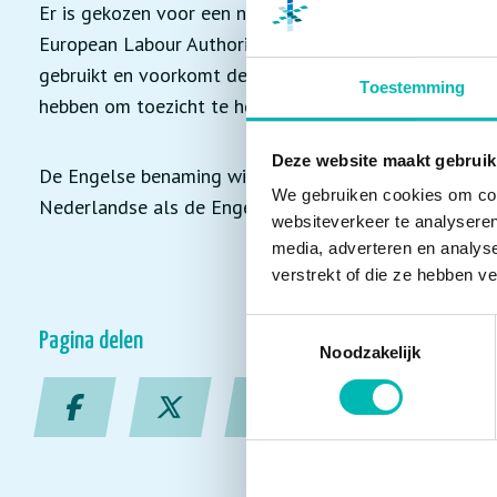
Er is gekozen voor een naamswijziging door de komst 
European Labour Authority. Daarnaast wordt de naam Ar
gebruikt en voorkomt de nieuwe naam het misverstand
Toestemming
hebben om toezicht te houden op onderdelen van het 
Deze website maakt gebruik
De Engelse benaming wijzigt ook en is voortaan ‘Neth
We gebruiken cookies om cont
Nederlandse als de Engelse naam wordt afgekort to
websiteverkeer te analyseren
media, adverteren en analys
verstrekt of die ze hebben v
Toestemmingsselectie
Pagina delen
Noodzakelijk