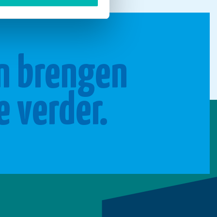
n brengen
e verder.