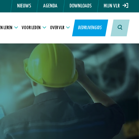
NIEUWS
AGENDA
DOWNLOADS
MIJN VLR
N LEREN
VOOR LEDEN
OVER VLR
BEDRIJVENGIDS