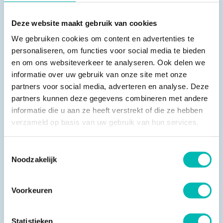
Dit is geen vraagstuk dat individuele bedrijven
kunnen oplossen. Het vraagt om een gezamenlijke,
Deze website maakt gebruik van cookies
sectorbrede aanpak. Concurrent of niet — instroom,
We gebruiken cookies om content en advertenties te
opleiding en behoud van vakmensen zijn een gedeeld
personaliseren, om functies voor social media te bieden
en om ons websiteverkeer te analyseren. Ook delen we
belang.
informatie over uw gebruik van onze site met onze
partners voor social media, adverteren en analyse. Deze
Een concreet resultaat daarvan is de volledige
partners kunnen deze gegevens combineren met andere
vernieuwing van de liftmonteursopleiding bij het
informatie die u aan ze heeft verstrekt of die ze hebben
verzameld op basis van uw gebruik van hun services.
ROVC in Ede. Samen met opleidingspartners en
bedrijven uit de sector is de opleiding opnieuw
Toestemmingsselectie
ingericht, met meer aandacht voor moderne techniek,
Noodzakelijk
digitalisering, veiligheid en praktijkgericht
vakmanschap. Daarmee ontstaat een stevige basis
Voorkeuren
voor zowel jongeren als zij-instromers.
Statistieken