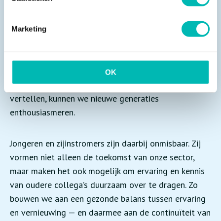
Daarnaast zetten we als sector gezamenlijk in op het
zichtbaar en aantrekkelijk maken van het beroep van
liftmonteur. Met een gerichte arbeidsmarktcampagne
Marketing
laten we zien dat dit een technisch hoogwaardig en
maatschappelijk relevant vak is, met duidelijke
ontwikkelmogelijkheden en langdurige
OK
werkzekerheid. Alleen door dit verhaal samen te
vertellen, kunnen we nieuwe generaties
enthousiasmeren.
Jongeren en zijinstromers zijn daarbij onmisbaar. Zij
vormen niet alleen de toekomst van onze sector,
maar maken het ook mogelijk om ervaring en kennis
van oudere collega’s duurzaam over te dragen. Zo
bouwen we aan een gezonde balans tussen ervaring
en vernieuwing — en daarmee aan de continuïteit van