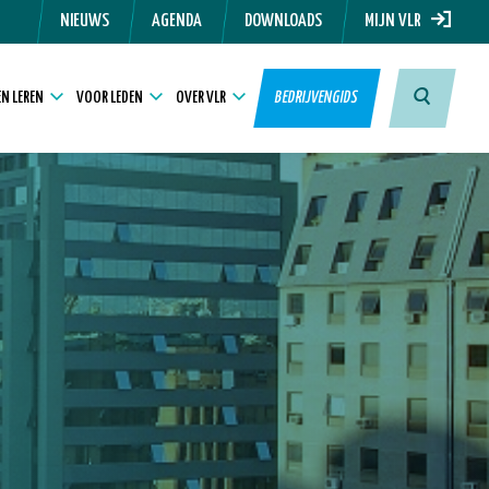
NIEUWS
AGENDA
DOWNLOADS
MIJN VLR
N LEREN
VOOR LEDEN
OVER VLR
BEDRIJVENGIDS