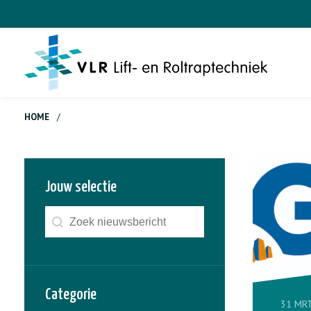
HOME
/
Jouw selectie
Zoeken - nieuws
Search content
Categorie
31 MR