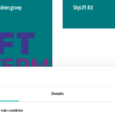
dviesgroep
SkyLift B.V.
 2024
termediair
Details
 van cookies