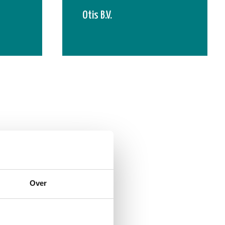
Otis B.V.
Over