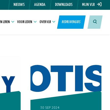
NIEUWS
AGENDA
DOWNLOADS
MIJN VLR
N LEREN
VOOR LEDEN
OVER VLR
BEDRIJVENGIDS
30 SEP 2024