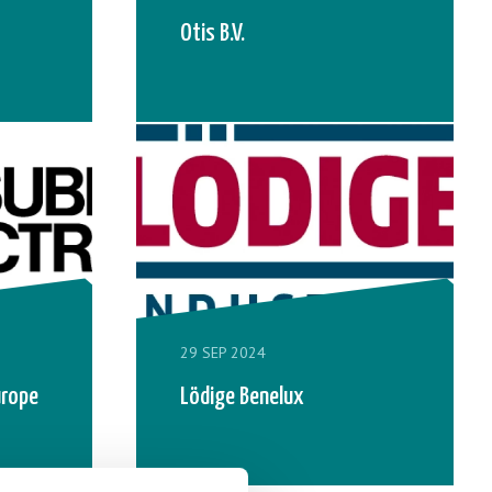
Otis B.V.
29 SEP 2024
urope
Lödige Benelux