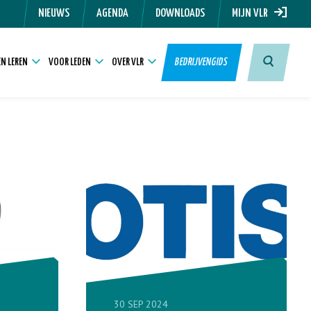
NIEUWS
AGENDA
DOWNLOADS
MIJN VLR
N LEREN
VOOR LEDEN
OVER VLR
BEDRIJVENGIDS
30 SEP 2024