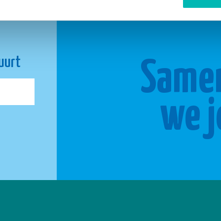
buurt
Same
we j