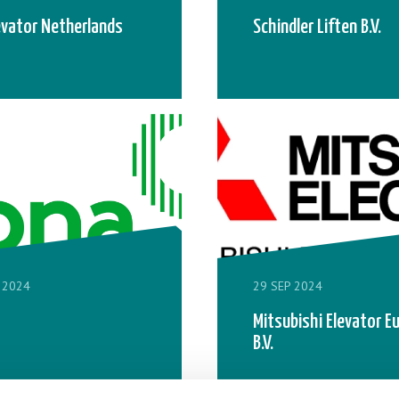
evator Netherlands
Schindler Liften B.V.
 2024
29 SEP 2024
a
Mitsubishi Elevator E
B.V.