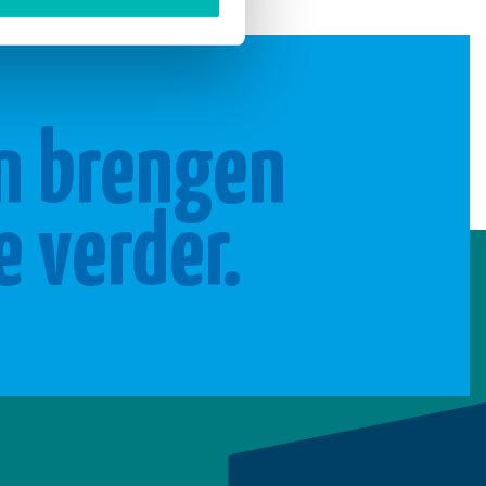
n brengen
e verder.