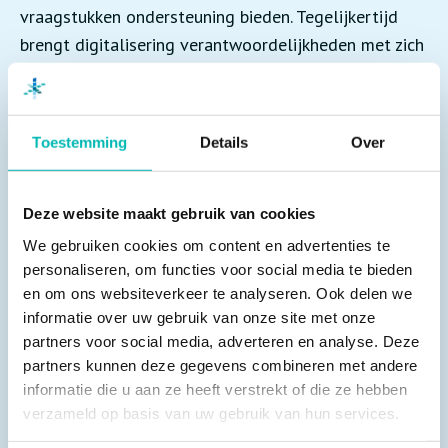
vraagstukken ondersteuning bieden. Tegelijkertijd
brengt digitalisering verantwoordelijkheden met zich
mee op het gebied van cybersecurity en
dataveiligheid. Daarom hebben wij onze producten
laten certificeren volgens de huidige én toekomstige
Toestemming
Details
Over
wet- en regelgeving. Ontwikkelingen volgen we op
de voet, zodat we tijdig voorbereid zijn op verdere
aanscherpingen.
Deze website maakt gebruik van cookies
We gebruiken cookies om content en advertenties te
personaliseren, om functies voor social media te bieden
Met producten als Sense, Attend en het
en om ons websiteverkeer te analyseren. Ook delen we
LiftStatus-portal zet EDNL sterk in op monitoring
informatie over uw gebruik van onze site met onze
en connectiviteit. Hoe zie je de rol van data en
partners voor social media, adverteren en analyse. Deze
digitalisering in het liftonderhoud van de
partners kunnen deze gegevens combineren met andere
toekomst?
informatie die u aan ze heeft verstrekt of die ze hebben
verzameld op basis van uw gebruik van hun services.
Liftonderhoud zal steeds meer datagedreven