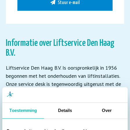
Stuur e-mail
Informatie over Liftservice Den Haag
B.V.
Liftservice Den Haag B.V. Is oorspronkelijk in 1956
begonnen met het onderhouden van liftinstallaties.
Onze service desk is tegenwoordig uitgerust met de
meest moderne apparatuur en software.
Dit tezamen met onze zeer ervaren service
Toestemming
Details
Over
medewerkers, geeft dit ons de mogelijkheid om de
responsetijden op eventuele storingen te