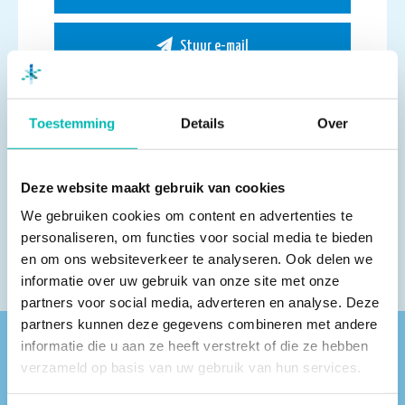
Stuur e-mail
Toestemming
Details
Over
Informatie over Attollo Projects b.v.
Deze website maakt gebruik van cookies
We gebruiken cookies om content en advertenties te
Directeur:
personaliseren, om functies voor social media te bieden
Hans Vreeken
en om ons websiteverkeer te analyseren. Ook delen we
informatie over uw gebruik van onze site met onze
partners voor social media, adverteren en analyse. Deze
partners kunnen deze gegevens combineren met andere
informatie die u aan ze heeft verstrekt of die ze hebben
Vind een VLR-vakbedrijf bij jou in de buurt
verzameld op basis van uw gebruik van hun services.