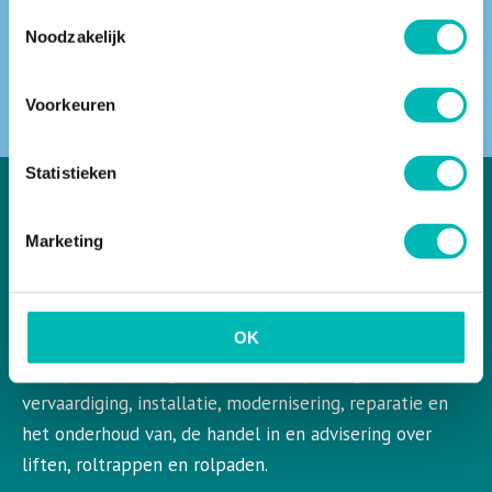
Toestemmingsselectie
Noodzakelijk
ZOEKEN
Voorkeuren
Statistieken
Marketing
VLR in het kort
VLR is de Nederlandse vereniging voor liften en
OK
roltrappen. VLR behartigt de belangen van de gehele
bedrijfstak en aangesloten leden op het gebied van de
vervaardiging, installatie, modernisering, reparatie en
het onderhoud van, de handel in en advisering over
liften, roltrappen en rolpaden.