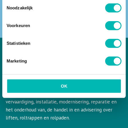
Toestemmingsselectie
Noodzakelijk
ZOEKEN
Voorkeuren
Statistieken
Marketing
VLR in het kort
VLR is de Nederlandse vereniging voor liften en
roltrappen. VLR behartigt de belangen van de gehele
OK
bedrijfstak en aangesloten leden op het gebied van de
vervaardiging, installatie, modernisering, reparatie en
het onderhoud van, de handel in en advisering over
liften, roltrappen en rolpaden.