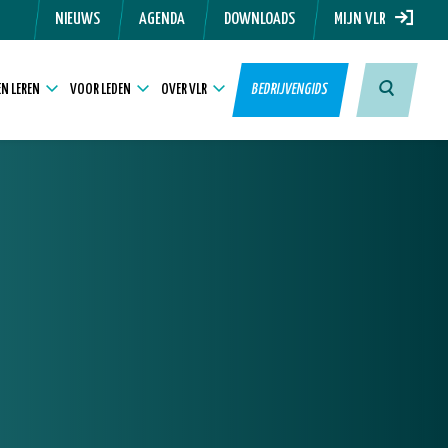
NIEUWS
AGENDA
DOWNLOADS
MIJN VLR
N LEREN
VOOR LEDEN
OVER VLR
BEDRIJVENGIDS