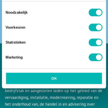
Toestemmingsselectie
Noodzakelijk
ZOEKEN
Voorkeuren
Statistieken
Marketing
VLR in het kort
VLR is de Nederlandse vereniging voor liften en
OK
roltrappen. VLR behartigt de belangen van de gehele
bedrijfstak en aangesloten leden op het gebied van de
vervaardiging, installatie, modernisering, reparatie en
het onderhoud van, de handel in en advisering over