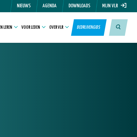
NIEUWS
AGENDA
DOWNLOADS
MIJN VLR
N LEREN
VOOR LEDEN
OVER VLR
BEDRIJVENGIDS