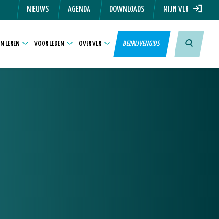
NIEUWS
AGENDA
DOWNLOADS
MIJN VLR
N LEREN
VOOR LEDEN
OVER VLR
BEDRIJVENGIDS