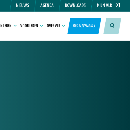
NIEUWS
AGENDA
DOWNLOADS
MIJN VLR
N LEREN
VOOR LEDEN
OVER VLR
BEDRIJVENGIDS