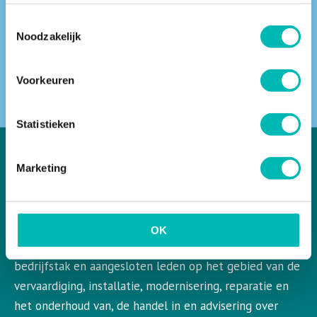
Toestemmingsselectie
Noodzakelijk
ZOEKEN
Voorkeuren
Statistieken
Marketing
VLR in het kort
VLR is de Nederlandse vereniging voor liften en
OK
roltrappen. VLR behartigt de belangen van de gehele
bedrijfstak en aangesloten leden op het gebied van de
vervaardiging, installatie, modernisering, reparatie en
het onderhoud van, de handel in en advisering over