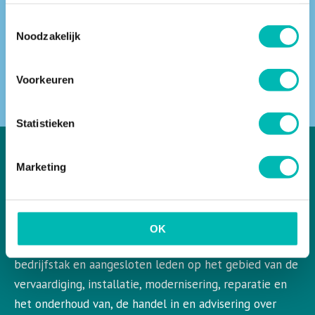
Toestemmingsselectie
Noodzakelijk
ZOEKEN
Voorkeuren
Statistieken
Marketing
VLR in het kort
VLR is de Nederlandse vereniging voor liften en
OK
roltrappen. VLR behartigt de belangen van de gehele
bedrijfstak en aangesloten leden op het gebied van de
vervaardiging, installatie, modernisering, reparatie en
het onderhoud van, de handel in en advisering over