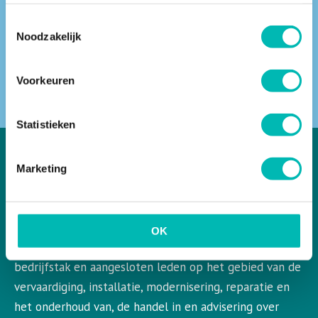
Toestemmingsselectie
Noodzakelijk
ZOEKEN
Voorkeuren
Statistieken
Marketing
VLR in het kort
VLR is de Nederlandse vereniging voor liften en
OK
roltrappen. VLR behartigt de belangen van de gehele
bedrijfstak en aangesloten leden op het gebied van de
vervaardiging, installatie, modernisering, reparatie en
het onderhoud van, de handel in en advisering over